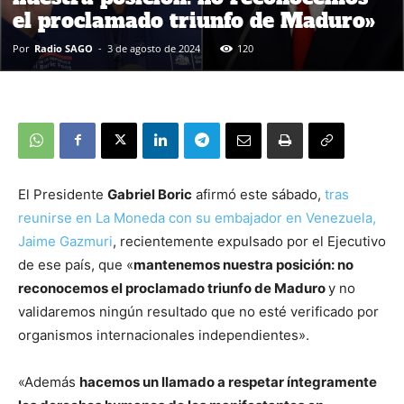
el proclamado triunfo de Maduro»
Por
Radio SAGO
-
3 de agosto de 2024
120
El Presidente
Gabriel Boric
afirmó este sábado,
tras
reunirse en La Moneda con su embajador en Venezuela,
Jaime Gazmuri
, recientemente expulsado por el Ejecutivo
de ese país, que «
mantenemos nuestra posición: no
reconocemos el proclamado triunfo de Maduro
y no
validaremos ningún resultado que no esté verificado por
organismos internacionales independientes».
«Además
hacemos un llamado a respetar íntegramente