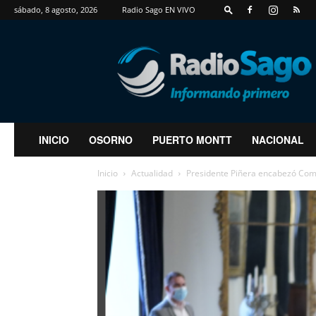
sábado, 8 agosto, 2026
Radio Sago EN VIVO
RadioSago
INICIO
OSORNO
PUERTO MONTT
NACIONAL
Inicio
Actualidad
Presidente Piñera encabezó Com