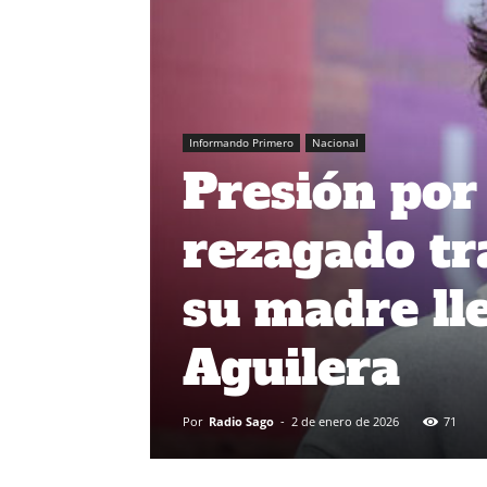
Informando Primero
Nacional
Presión por
rezagado tr
su madre lle
Aguilera
Por
Radio Sago
-
2 de enero de 2026
71