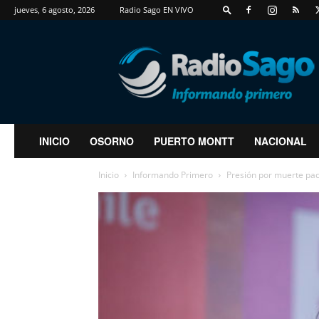
jueves, 6 agosto, 2026
Radio Sago EN VIVO
RadioSago
INICIO
OSORNO
PUERTO MONTT
NACIONAL
Inicio
Informando Primero
Presión por muerte paci