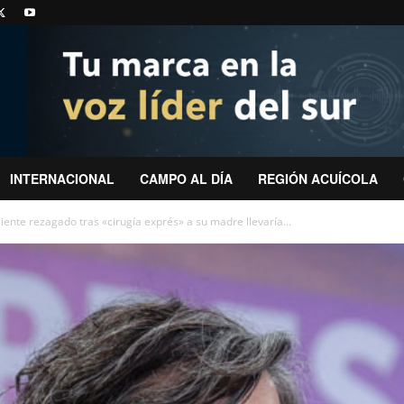
INTERNACIONAL
CAMPO AL DÍA
REGIÓN ACUÍCOLA
ente rezagado tras «cirugía exprés» a su madre llevaría...