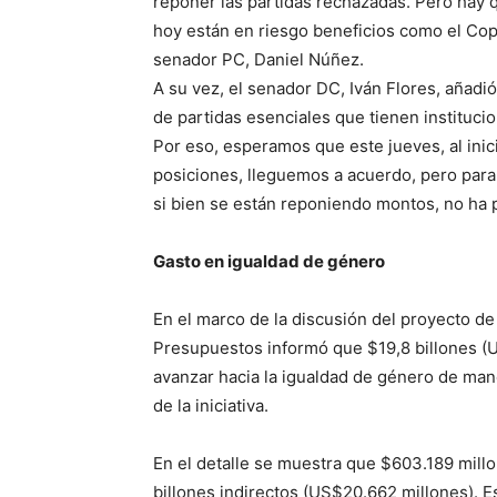
reponer las partidas rechazadas. Pero hay q
hoy están en riesgo beneficios como el Copa
senador PC, Daniel Núñez.
A su vez, el senador DC, Iván Flores, añadi
de partidas esenciales que tienen institucio
Por eso, esperamos que este jueves, al inic
posiciones, lleguemos a acuerdo, pero par
si bien se están reponiendo montos, no ha 
Gasto en igualdad de género
En el marco de la discusión del proyecto de
Presupuestos informó que $19,8 billones (U
avanzar hacia la igualdad de género de mane
de la iniciativa.
En el detalle se muestra que $603.189 mill
billones indirectos (US$20.662 millones). 