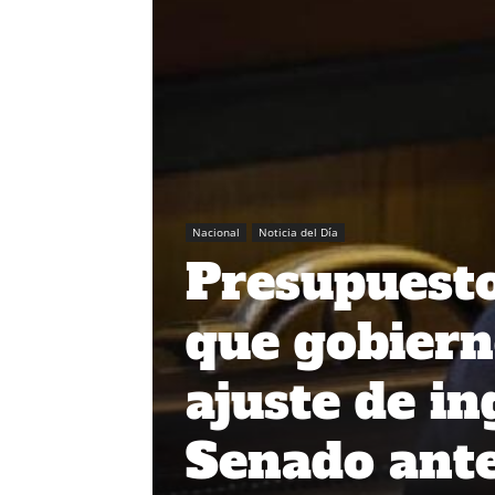
Nacional
Noticia del Día
Presupuesto
que gobiern
ajuste de in
Senado ante