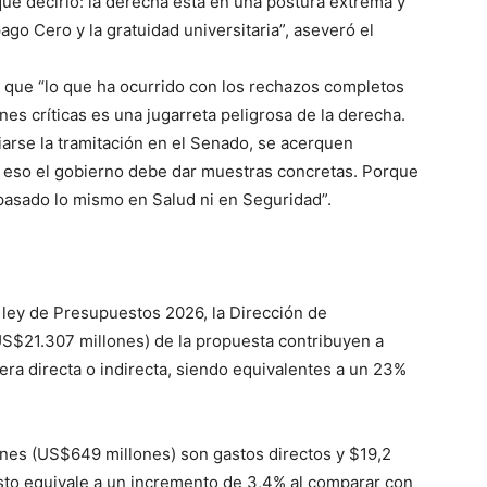
ue decirlo: la derecha está en una postura extrema y
go Cero y la gratuidad universitaria”, aseveró el
ó que “lo que ha ocurrido con los rechazos completos
nes críticas es una jugarreta peligrosa de la derecha.
iarse la tramitación en el Senado, se acerquen
a eso el gobierno debe dar muestras concretas. Porque
pasado lo mismo en Salud ni en Seguridad”.
 ley de Presupuestos 2026, la Dirección de
S$21.307 millones) de la propuesta contribuyen a
ra directa o indirecta, siendo equivalentes a un 23%
ones (US$649 millones) son gastos directos y $19,2
Esto equivale a un incremento de 3,4% al comparar con