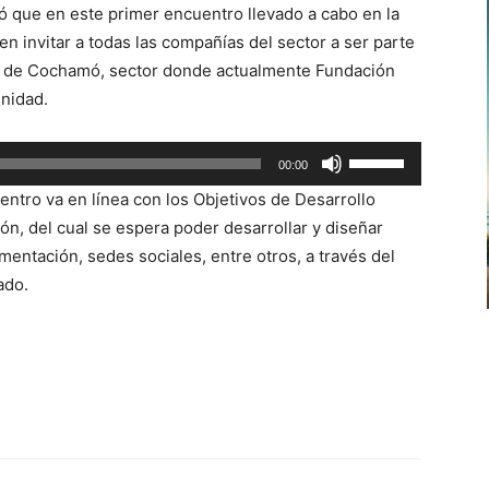
ó que en este primer encuentro llevado a cabo en la
teclas
n invitar a todas las compañías del sector a ser parte
de
ollo de Cochamó, sector donde actualmente Fundación
flecha
unidad.
arriba/abajo
para
Utiliza
00:00
aumentar
las
o
entro va en línea con los Objetivos de Desarrollo
teclas
disminuir
n, del cual se espera poder desarrollar y diseñar
de
el
mentación, sedes sociales, entre otros, a través del
flecha
volumen.
ado.
arriba/abajo
para
aumentar
o
disminuir
el
volumen.