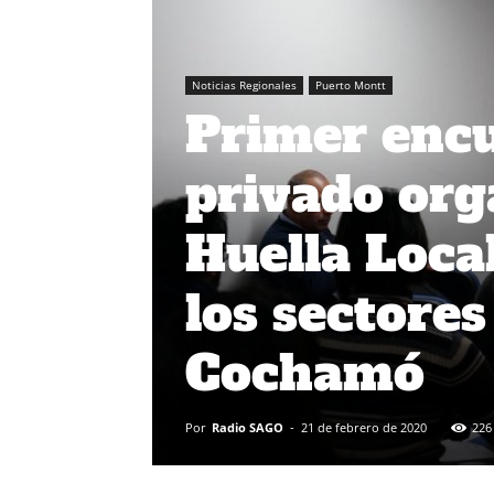
Noticias Regionales
Puerto Montt
Primer encu
privado org
Huella Local
los sectore
Cochamó
Por
Radio SAGO
-
21 de febrero de 2020
226