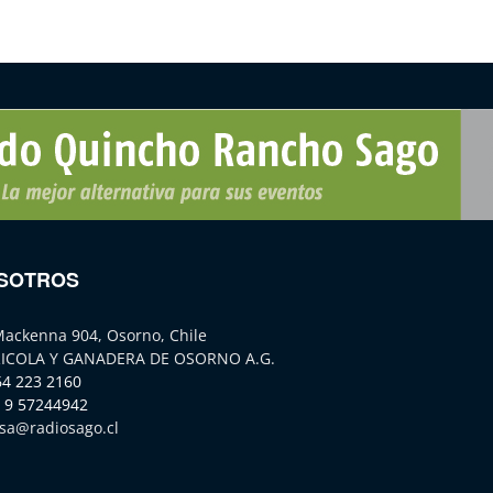
SOTROS
Mackenna 904, Osorno, Chile
ICOLA Y GANADERA DE OSORNO A.G.
64 223 2160
 9 57244942
sa@radiosago.cl