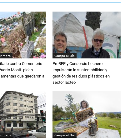
Primero
Campo al Día
tario contra Cementerio
ProREP y Consorcio Lechero
Puerto Montt: piden
impulsarán la sustentabilidad y
osamentas que quedaron al
gestión de residuos plásticos en
sector lácteo
Primero
Campo al Día