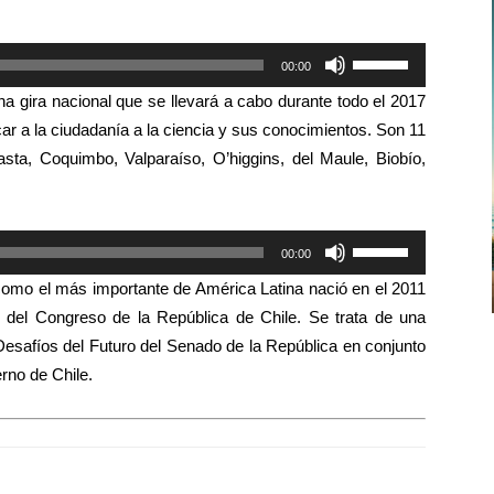
Utiliza
00:00
las
na gira nacional que se llevará a cabo durante todo el 2017
teclas
rcar a la ciudadanía a la ciencia y sus conocimientos. Son 11
de
gasta, Coquimbo, Valparaíso, O’higgins, del Maule, Biobío,
flecha
arriba/abajo
para
Utiliza
00:00
aumentar
las
o
como el más importante de América Latina
nació en el 2011
teclas
disminuir
o del Congreso de la República de Chile. Se trata de una
de
el
 Desafíos del Futuro del Senado de la República en conjunto
flecha
volumen.
rno de Chile.
arriba/abajo
para
aumentar
o