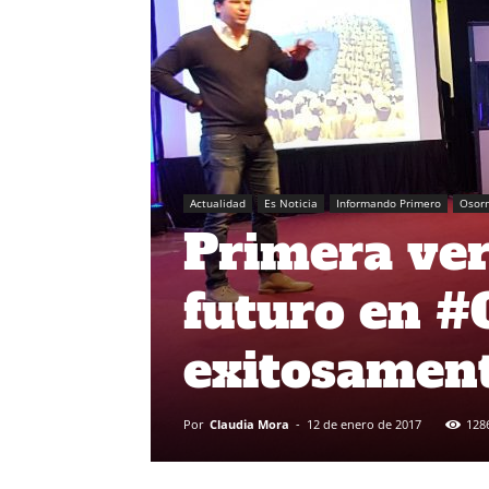
Actualidad
Es Noticia
Informando Primero
Osor
Primera ver
futuro en #
exitosamen
Por
Claudia Mora
-
12 de enero de 2017
128