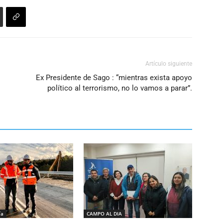
disminuir
el
volumen.
Artículo siguiente
Ex Presidente de Sago : “mientras exista apoyo
político al terrorismo, no lo vamos a parar”.
ía
CAMPO AL DIA