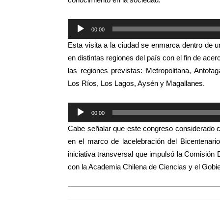
Reproductor
00:00
de
Esta visita a la ciudad se enmarca dentro de u
audio
en distintas regiones del país con el fin de ace
las regiones previstas: Metropolitana, Antofa
Los Ríos, Los Lagos, Aysén y Magallanes.
Reproductor
00:00
de
Cabe señalar que este congreso
considerado 
audio
en el marco de la
celebración del Bicentenari
iniciativa transversal que impulsó la Comisión
con la Academia Chilena de Ciencias y el Gobie