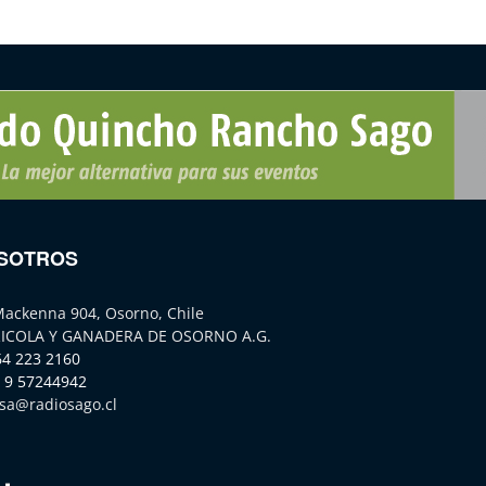
SOTROS
Mackenna 904, Osorno, Chile
ICOLA Y GANADERA DE OSORNO A.G.
64 223 2160
 9 57244942
sa@radiosago.cl