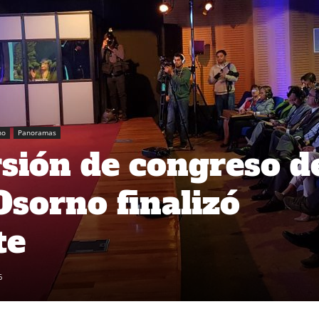
no
Panoramas
sión de congreso d
Osorno finalizó
te
6