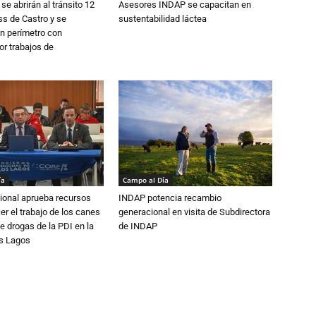
se abrirán al tránsito 12
Asesores INDAP se capacitan en
s de Castro y se
sustentabilidad láctea
n perímetro con
or trabajos de
ía
Campo al Día
ional aprueba recursos
INDAP potencia recambio
er el trabajo de los canes
generacional en visita de Subdirectora
e drogas de la PDI en la
de INDAP
os Lagos