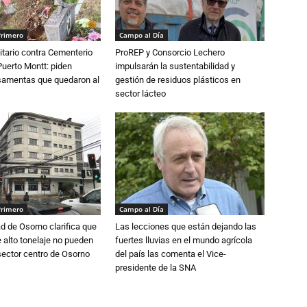
Primero
Campo al Día
tario contra Cementerio
ProREP y Consorcio Lechero
Puerto Montt: piden
impulsarán la sustentabilidad y
osamentas que quedaron al
gestión de residuos plásticos en
sector lácteo
Primero
Campo al Día
d de Osorno clarifica que
Las lecciones que están dejando las
alto tonelaje no pueden
fuertes lluvias en el mundo agrícola
 sector centro de Osorno
del país las comenta el Vice-
presidente de la SNA