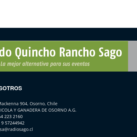
SOTROS
Mackenna 904, Osorno, Chile
ICOLA Y GANADERA DE OSORNO A.G.
64 223 2160
 9 57244942
sa@radiosago.cl