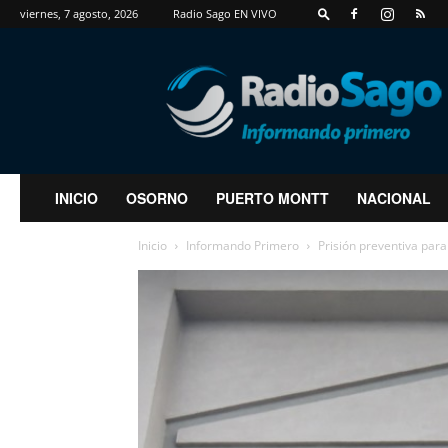
viernes, 7 agosto, 2026
Radio Sago EN VIVO
RadioSago
INICIO
OSORNO
PUERTO MONTT
NACIONAL
Inicio
Informando Primero
Prisión preventiva par