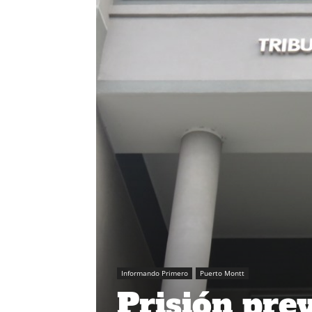
Informando Primero
Puerto Montt
Prisión pre