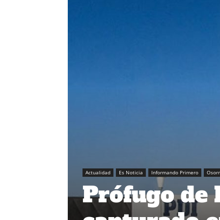
Actualidad
Es Noticia
Informando Primero
Osor
Prófugo de l