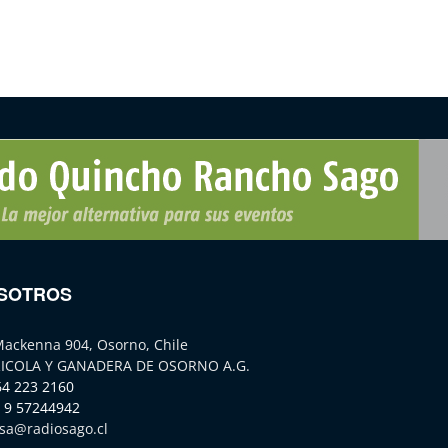
SOTROS
Mackenna 904, Osorno, Chile
ICOLA Y GANADERA DE OSORNO A.G.
64 223 2160
 9 57244942
sa@radiosago.cl