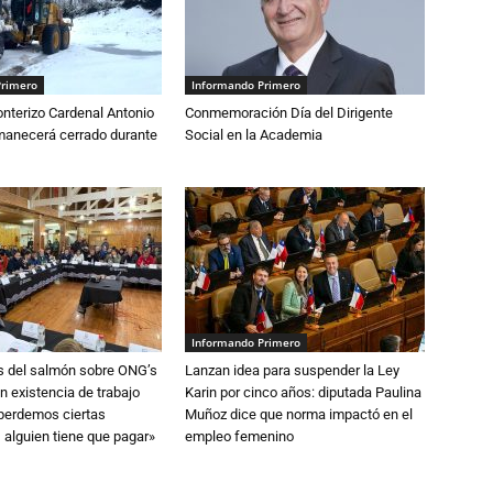
Primero
Informando Primero
nterizo Cardenal Antonio
Conmemoración Día del Dirigente
anecerá cerrado durante
Social en la Academia
Informando Primero
s del salmón sobre ONG’s
Lanzan idea para suspender la Ley
n existencia de trabajo
Karin por cinco años: diputada Paulina
 perdemos ciertas
Muñoz dice que norma impactó en el
 alguien tiene que pagar»
empleo femenino