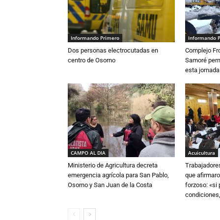
Informando Primero
Informando 
Dos personas electrocutadas en
Complejo Fro
centro de Osorno
Samoré perm
esta jornada
CAMPO AL DIA
Acuicultura
Ministerio de Agricultura decreta
Trabajadore
emergencia agrícola para San Pablo,
que afirmaro
Osorno y San Juan de la Costa
forzoso: «si
condiciones,