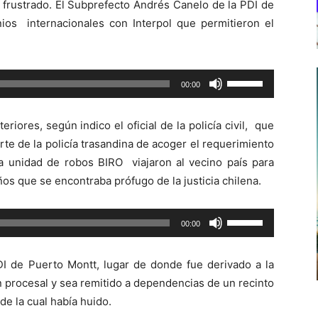
o frustrado. El Subprefecto Andrés Canelo de la PDI de
nios internacionales con Interpol que permitieron el
Utiliza
00:00
las
teclas
eriores, según indico el oficial de la policía civil, que
de
te de la policía trasandina de acoger el requerimiento
flecha
 la unidad de robos BIRO viajaron al vecino país para
arriba/abajo
ños que se encontraba prófugo de la justicia chilena.
para
aumentar
Utiliza
00:00
o
las
disminuir
teclas
el
PDI de Puerto Montt, lugar de donde fue derivado a la
de
volumen.
n procesal y sea remitido a dependencias de un recinto
flecha
e la cual había huido.
arriba/abajo