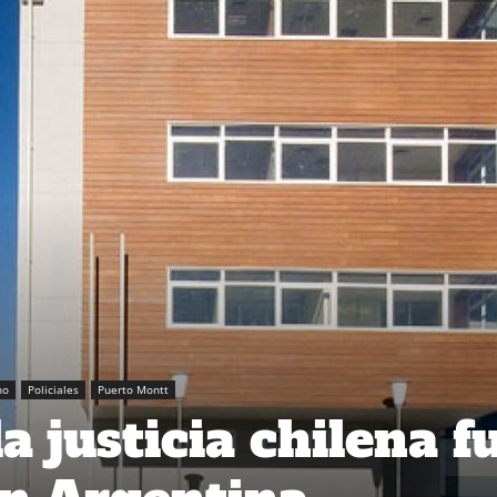
no
Policiales
Puerto Montt
a justicia chilena f