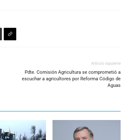
para
aumentar
o
disminuir
el
volumen.
Artículo siguiente
Pdte. Comisión Agricultura se comprometió a
escuchar a agricultores por Reforma Código de
Aguas