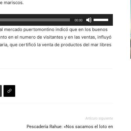
e mariscos.
arriba/abajo
para
Utiliza
00:00
aumentar
las
o
ional mercado puertomontino indicó que en los buenos
teclas
disminuir
nto en el numero de visitantes y en las ventas, influyó
de
el
aria, que certificó la venta de productos del mar libres
flecha
volumen.
arriba/abajo
para
aumentar
o
disminuir
el
volumen.
Artículo siguiente
Pescadería Rahue: «Nos sacamos el loto en