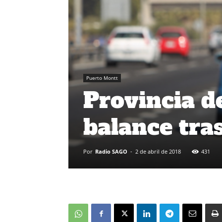
Puerto Montt
Provincia d
balance tra
Por
Radio SAGO
-
2 de abril de 2018
431