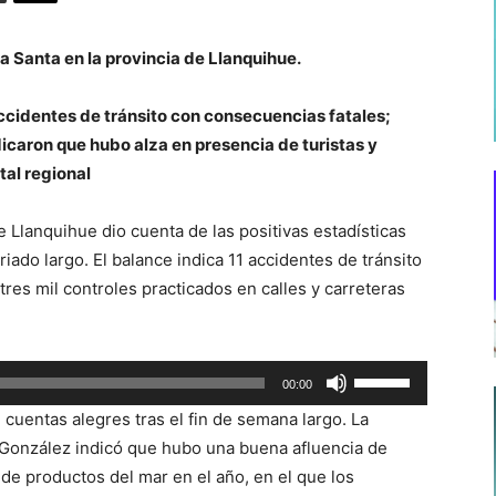
na Santa en la provincia de Llanquihue.
ccidentes de tránsito con consecuencias fatales;
icaron que hubo alza en presencia de turistas y
tal regional
 Llanquihue dio cuenta de las positivas estadísticas
riado largo. El balance indica 11 accidentes de tránsito
tres mil controles practicados en calles y carreteras
Utiliza
00:00
las
uentas alegres tras el fin de semana largo. La
teclas
a González indicó que hubo una buena afluencia de
de
de productos del mar en el año, en el que los
flecha