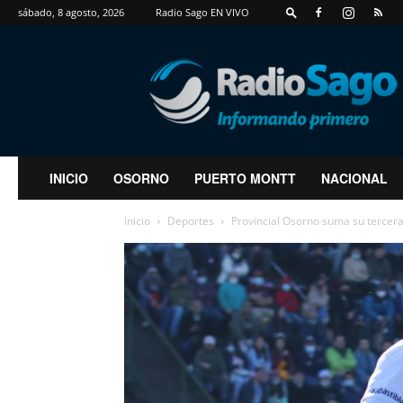
sábado, 8 agosto, 2026
Radio Sago EN VIVO
RadioSago
INICIO
OSORNO
PUERTO MONTT
NACIONAL
Inicio
Deportes
Provincial Osorno suma su tercera d