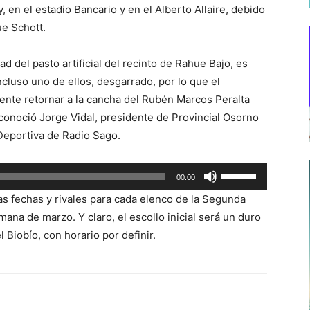
 en el estadio Bancario y en el Alberto Allaire, debido
ue Schott.
d del pasto artificial del recinto de Rahue Bajo, es
cluso uno de ellos, desgarrado, por lo que el
nte retornar a la cancha del Rubén Marcos Peralta
conoció Jorge Vidal, presidente de Provincial Osorno
Deportiva de Radio Sago.
Utiliza
00:00
las
las fechas y rivales para cada elenco de la Segunda
teclas
ana de marzo. Y claro, el escollo inicial será un duro
de
 Biobío, con horario por definir.
flecha
arriba/abajo
para
aumentar