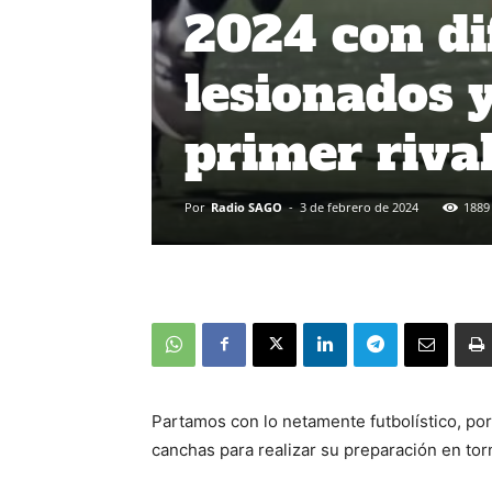
2024 con dif
lesionados 
primer riva
Por
Radio SAGO
-
3 de febrero de 2024
1889
Partamos con lo netamente futbolístico, por
canchas para realizar su preparación en to