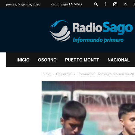
jueves, 6 agosto, 2026
Radio Sago EN VIVO
RadioSago
INICIO
OSORNO
PUERTO MONTT
NACIONAL
Inicio
Deportes
Provincial Osorno ya planea su 2024