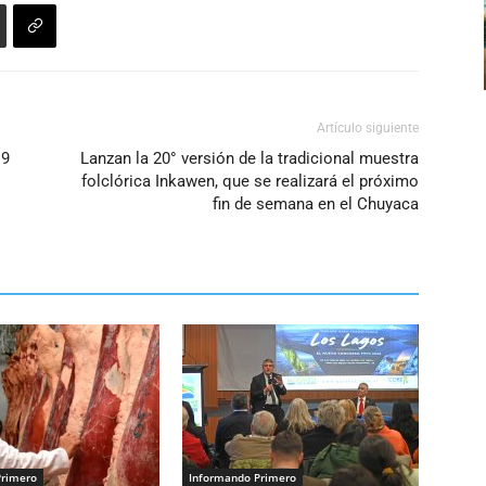
o
disminuir
el
volumen.
Artículo siguiente
19
Lanzan la 20° versión de la tradicional muestra
folclórica Inkawen, que se realizará el próximo
fin de semana en el Chuyaca
Primero
Informando Primero