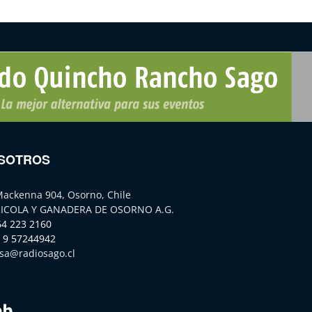
SOTROS
Mackenna 904, Osorno, Chile
ICOLA Y GANADERA DE OSORNO A.G.
64 223 2160
 9 57244942
sa@radiosago.cl