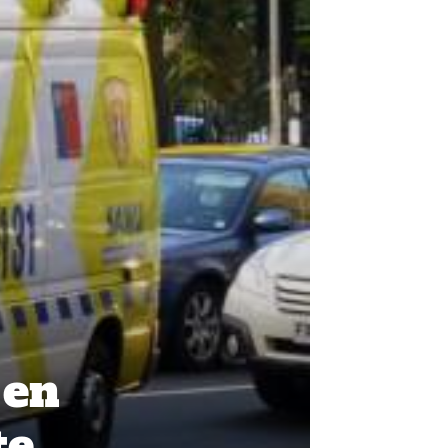
 en
te