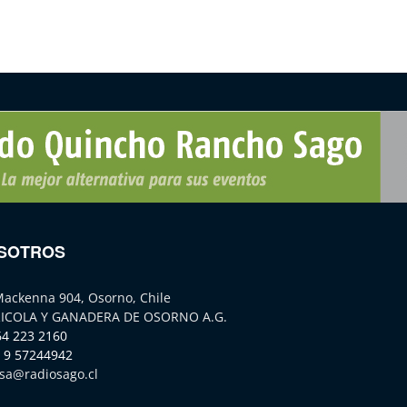
SOTROS
Mackenna 904, Osorno, Chile
ICOLA Y GANADERA DE OSORNO A.G.
64 223 2160
 9 57244942
sa@radiosago.cl