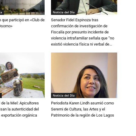
ía
Noticia del Día
n que participó en «Club de
Senador Fidel Espinoza tras
Osorno»
confirmación de investigación de
Fiscalía por presunto incidente de
violencia intrafamiliar señala que “no
existió violencia física ni verbal de...
Noticia del Día
 de la Miel: Apicultores
Periodista Karen Lindh asumió como
lsan la autenticidad del
Seremi de Cultura, las Artes y el
a exportación orgánica
Patrimonio de la región de Los Lagos