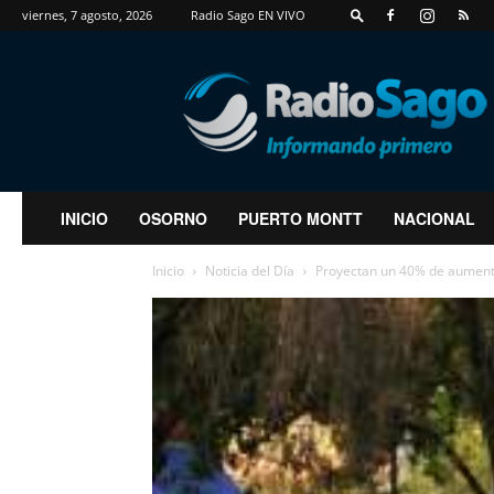
viernes, 7 agosto, 2026
Radio Sago EN VIVO
RadioSago
INICIO
OSORNO
PUERTO MONTT
NACIONAL
Inicio
Noticia del Día
Proyectan un 40% de aumento