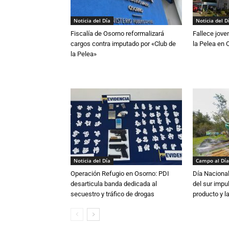
Noticia del Día
Noticia del D
Fiscalía de Osorno reformalizará
Fallece jove
cargos contra imputado por «Club de
la Pelea en 
la Pelea»
Noticia del Día
Campo al Día
Operación Refugio en Osorno: PDI
Día Nacional
desarticula banda dedicada al
del sur impu
secuestro y tráfico de drogas
producto y l