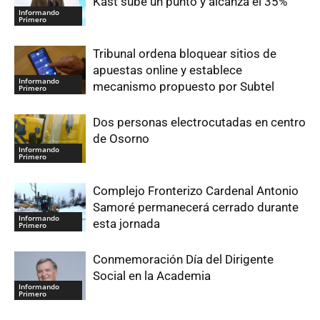
Kast sube un punto y alcanza el 35%
Informando
Primero
Tribunal ordena bloquear sitios de
apuestas online y establece
Informando
mecanismo propuesto por Subtel
Primero
Dos personas electrocutadas en centro
de Osorno
Informando
Primero
Complejo Fronterizo Cardenal Antonio
Samoré permanecerá cerrado durante
Informando
esta jornada
Primero
Conmemoración Día del Dirigente
Social en la Academia
Informando
Primero