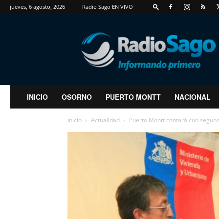
jueves, 6 agosto, 2026
Radio Sago EN VIVO
RadioSago
INICIO
OSORNO
PUERTO MONTT
NACIONAL
Inicio
Actualidad
Puerto Montt contará con segund