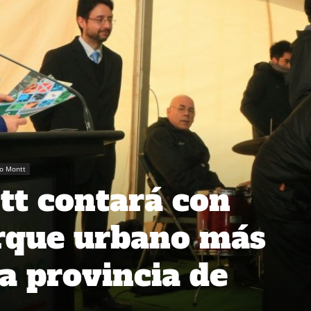
o Montt
tt contará con
rque urbano más
la provincia de