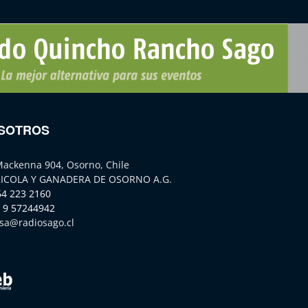
SOTROS
Mackenna 904, Osorno, Chile
ICOLA Y GANADERA DE OSORNO A.G.
64 223 2160
 9 57244942
sa@radiosago.cl