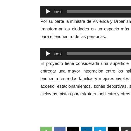
Reproductor
00:00
de
Por su parte la ministra de Vivienda y Urbanism
audio
transformar las ciudades en un espacio más e
para el encuentro de las personas.
Reproductor
00:00
de
El proyecto tiene considerada una superficie
audio
entregar una mayor integración entre los hab
encuentro entre las familias y mejores nivele
acceso, estacionamientos, zonas deportivas, s
ciclovías, pistas para skaters, anfiteatro y otr