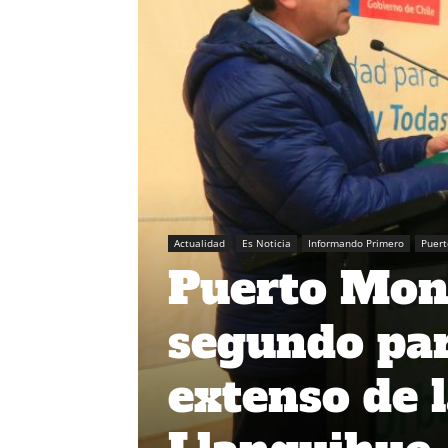
Actualidad
Es Noticia
Informando Primero
Puert
Puerto Mon
segundo pa
extenso de 