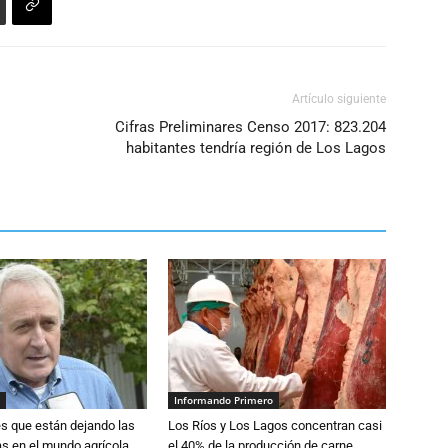
volumen.
Artículo siguiente
Cifras Preliminares Censo 2017: 823.204
habitantes tendría región de Los Lagos
Informando Primero
s que están dejando las
Los Ríos y Los Lagos concentran casi
ias en el mundo agrícola
el 40% de la producción de carne