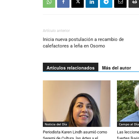
Artículo anterior
Inicia nueva postulación a recambio de
calefactores a leña en Osorno
Artículos relacionados
Más del autor
Noticia del Día
Campo al Día
Periodista Karen Lindh asumió como
Las leccione
Seremi de Cultura, las Artes y el
fuertes lluv