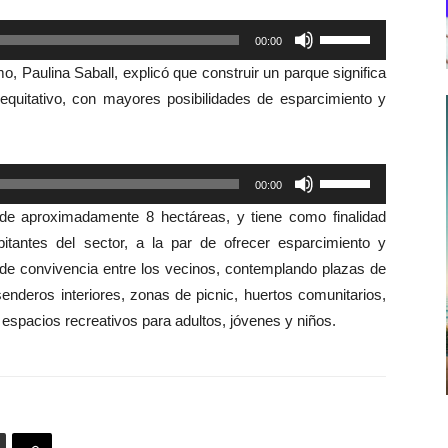
Utiliza
00:00
las
o, Paulina Saball, explicó que construir un parque significa
teclas
quitativo, con mayores posibilidades de esparcimiento y
de
flecha
arriba/abajo
Utiliza
00:00
para
las
aumentar
 de aproximadamente 8 hectáreas, y tiene como finalidad
teclas
o
itantes del sector, a la par de ofrecer esparcimiento y
de
disminuir
s de convivencia entre los vecinos, contemplando plazas de
flecha
el
enderos interiores, zonas de picnic, huertos comunitarios,
arriba/abajo
volumen.
os espacios recreativos para adultos, jóvenes y niños.
para
aumentar
o
disminuir
el