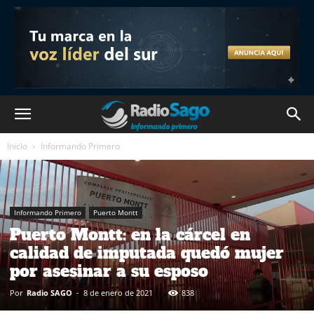
Inicio
Informando Primero
Informando Primero
Puerto Montt
Puerto Montt: en la cárcel en
calidad de imputada quedó mujer
por asesinar a su esposo
Por
Radio SAGO
-
8 de enero de 2021
838