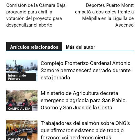
Comisión de la Cámara Baja
Deportes Puerto Montt
programó para abril la
empató a dos goles frente a
votación del proyecto para
Melipilla en la Liguilla de
despenalizar el aborto
Ascenso
Artículos relacionados
Más del autor
Complejo Fronterizo Cardenal Antonio
Samoré permanecerá cerrado durante
Informando
esta jornada
Primero
Ministerio de Agricultura decreta
emergencia agrícola para San Pablo,
Osorno y San Juan de la Costa
CAMPO AL DIA
Trabajadores del salmón sobre ONG’s
que afirmaron existencia de trabajo
forzoso: «si perdemos ciertas
Acuicultura