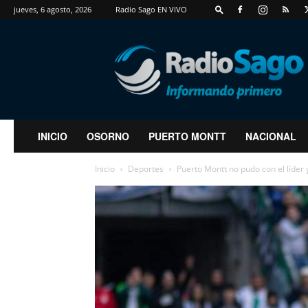
jueves, 6 agosto, 2026
Radio Sago EN VIVO
RadioSago
INICIO
OSORNO
PUERTO MONTT
NACIONAL
Inicio
Deportes
Puerto Montt no pudo con el líder y