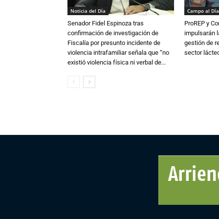
Noticia del Día
Campo al Día
Senador Fidel Espinoza tras
ProREP y Co
confirmación de investigación de
impulsarán l
Fiscalía por presunto incidente de
gestión de r
violencia intrafamiliar señala que “no
sector lácte
existió violencia física ni verbal de...