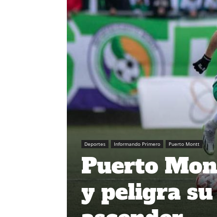
Deportes
Informando Primero
Puerto Montt
Puerto Mont
y peligra su