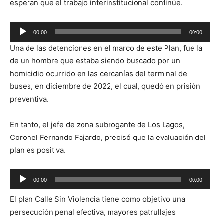
esperan que el trabajo interinstitucional continúe.
Reproductor
00:00
00:00
de
Una de las detenciones en el marco de este Plan, fue la
audio
de un hombre que estaba siendo buscado por un
homicidio ocurrido en las cercanías del terminal de
buses, en diciembre de 2022, el cual, quedó en prisión
preventiva.
En tanto, el jefe de zona subrogante de Los Lagos,
Coronel Fernando Fajardo, precisó que la evaluación del
plan es positiva.
Reproductor
00:00
00:00
de
El plan Calle Sin Violencia tiene como objetivo una
audio
persecución penal efectiva, mayores patrullajes