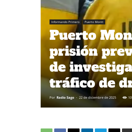
Informando Primero
Puerto Montt
Puerto Mont
prisión prev
de investig
tráfico de d
Por
Radio Sago
-
22 de diciembre de 2025
10