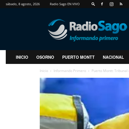
sábado, 8 agosto, 2026
Radio Sago EN VIVO
RadioSago
INICIO
OSORNO
PUERTO MONTT
NACIONAL
Inicio
Informando Primero
Puerto Montt: Tribunal o