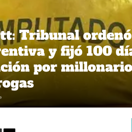
t: Tribunal ordenó
entiva y fijó 100 dí
ación por millonari
rogas
9