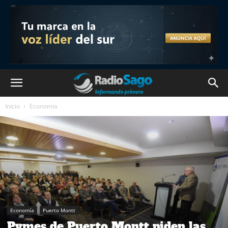
Inicio
Economía
Economía
Puerto Montt
Pymes de Puerto Montt piden las