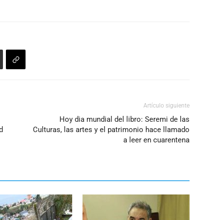
volumen.
Artículo siguiente
Hoy dia mundial del libro: Seremi de las
d
Culturas, las artes y el patrimonio hace llamado
a leer en cuarentena