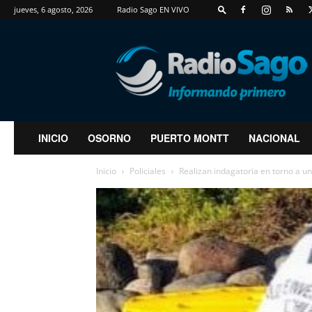
jueves, 6 agosto, 2026
Radio Sago EN VIVO
RadioSago
INICIO
OSORNO
PUERTO MONTT
NACIONAL
Inicio
Policiales
Realizan indagatoria en torno a u