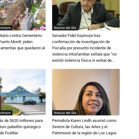
Primero
Noticia del Día
tario contra Cementerio
Senador Fidel Espinoza tras
Puerto Montt: piden
confirmación de investigación de
osamentas que quedaron al
Fiscalía por presunto incidente de
violencia intrafamiliar señala que “no
existió violencia física ni verbal de...
Primero
Noticia del Día
s de $620 millones para
Periodista Karen Lindh asumió como
turo pabellón quirúrgico
Seremi de Cultura, las Artes y el
de Frutillar
Patrimonio de la región de Los Lagos