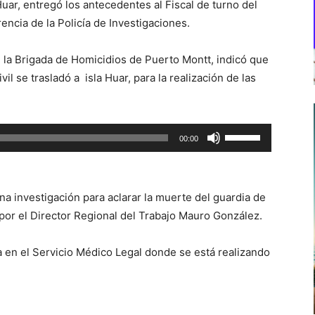
uar, entregó los antecedentes al Fiscal de turno del
rrencia de la Policía de Investigaciones.
 la Brigada de Homicidios de Puerto Montt, indicó que
civil se trasladó a isla Huar, para la realización de las
Utiliza
00:00
las
teclas
de
una investigación para aclarar la muerte del guardia de
flecha
por el Director Regional del Trabajo Mauro González.
arriba/abajo
para
 en el Servicio Médico Legal donde se está realizando
aumentar
o
disminuir
el