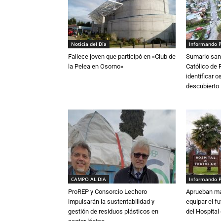
Noticia del Día
Informando 
Fallece joven que participó en «Club de
Sumario sani
la Pelea en Osorno»
Católico de 
identificar 
descubierto
CAMPO AL DIA
Informando 
ProREP y Consorcio Lechero
Aprueban má
impulsarán la sustentabilidad y
equipar el fu
gestión de residuos plásticos en
del Hospital 