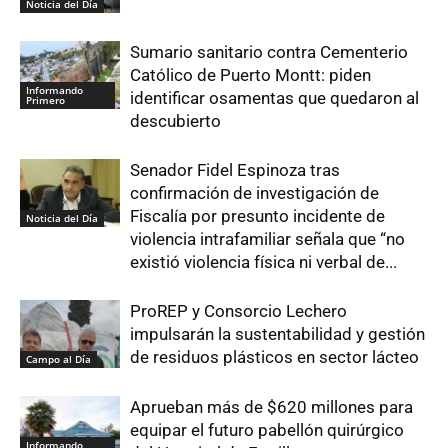
Noticia del Día
Sumario sanitario contra Cementerio
Católico de Puerto Montt: piden
Informando
identificar osamentas que quedaron al
Primero
descubierto
Senador Fidel Espinoza tras
confirmación de investigación de
Fiscalía por presunto incidente de
Noticia del Día
violencia intrafamiliar señala que “no
existió violencia física ni verbal de...
ProREP y Consorcio Lechero
impulsarán la sustentabilidad y gestión
de residuos plásticos en sector lácteo
Campo al Día
Aprueban más de $620 millones para
equipar el futuro pabellón quirúrgico
Informando