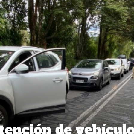
s
ención de vehícul