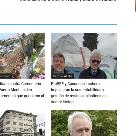
Primero
Campo al Día
tario contra Cementerio
ProREP y Consorcio Lechero
Puerto Montt: piden
impulsarán la sustentabilidad y
osamentas que quedaron al
gestión de residuos plásticos en
sector lácteo