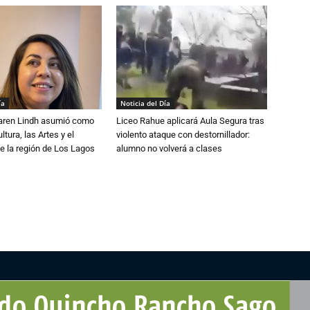
ía
Noticia del Día
Karen Lindh asumió como
Liceo Rahue aplicará Aula Segura tras
tura, las Artes y el
violento ataque con destornillador:
e la región de Los Lagos
alumno no volverá a clases