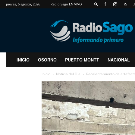
jueves, 6 agosto, 2026
Radio Sago EN VIVO
RadioSago
INICIO
OSORNO
PUERTO MONTT
NACIONAL
Inicio
Noticia del Día
Recalentamiento de artefacto