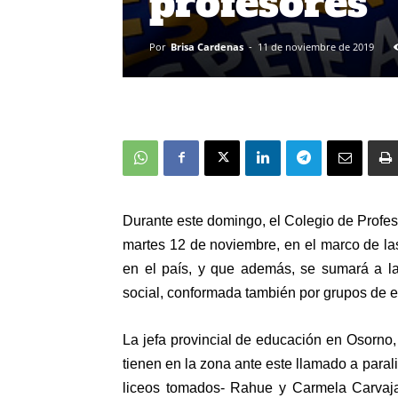
profesores
Por
Brisa Cardenas
-
11 de noviembre de 2019
Durante este domingo,
el Colegio de Profe
martes 12 de noviembre
, en el marco de l
en el país, y que además,
se sumará a l
social
, conformada también por grupos de
e
La jefa provincial de educación en Osorno
tienen en la zona ante este llamado a paral
liceos tomados- Rahue y Carmela Carvajal