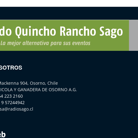
SOTROS
Mackenna 904, Osorno, Chile
ICOLA Y GANADERA DE OSORNO A.G.
64 223 2160
 9 57244942
sa@radiosago.cl