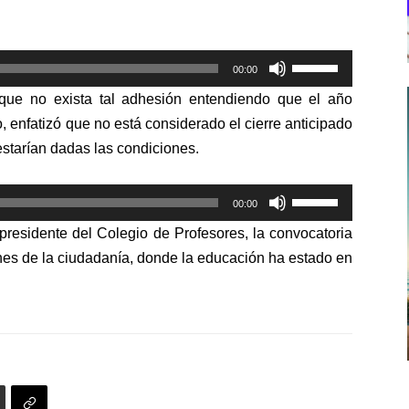
Utiliza
00:00
las
ue no exista tal adhesión entendiendo que el año
teclas
, enfatizó que no está considerado el cierre anticipado
de
estarían dadas las condiciones.
flecha
arriba/abajo
Utiliza
para
00:00
las
aumentar
residente del Colegio de Profesores, la convocatoria
teclas
o
ones de la ciudadanía
, donde la educación ha estado en
de
disminuir
flecha
el
arriba/abajo
volumen.
para
aumentar
o
disminuir