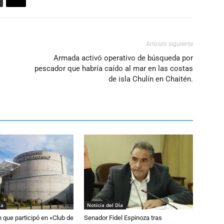
el
volumen.
Artículo siguiente
Armada activó operativo de búsqueda por
pescador que habría caído al mar en las costas
de isla Chulín en Chaitén.
ía
Noticia del Día
n que participó en «Club de
Senador Fidel Espinoza tras