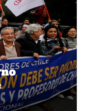
rno
e