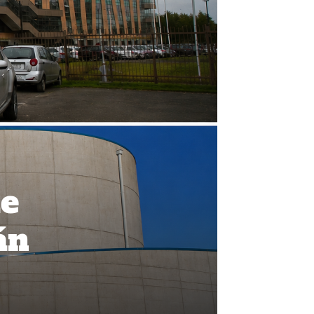
de
án