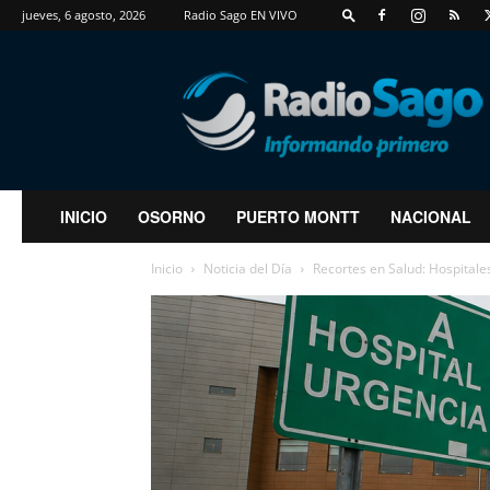
jueves, 6 agosto, 2026
Radio Sago EN VIVO
RadioSago
INICIO
OSORNO
PUERTO MONTT
NACIONAL
Inicio
Noticia del Día
Recortes en Salud: Hospitale