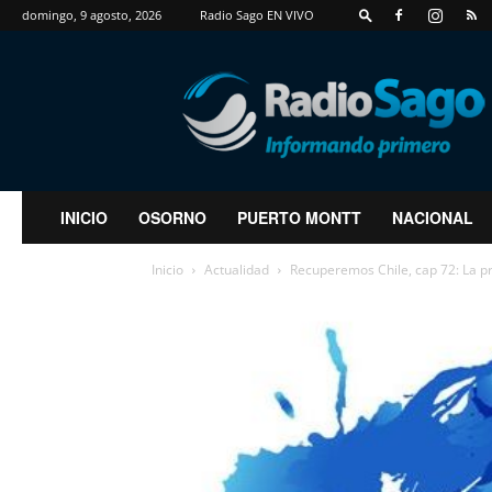
domingo, 9 agosto, 2026
Radio Sago EN VIVO
RadioSago
INICIO
OSORNO
PUERTO MONTT
NACIONAL
Inicio
Actualidad
Recuperemos Chile, cap 72: La pro