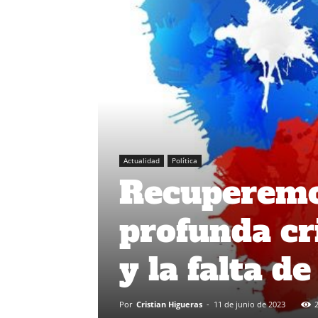
Actualidad
Política
Recuperemos
profunda cri
y la falta d
Por
Cristian Higueras
-
11 de junio de 2023