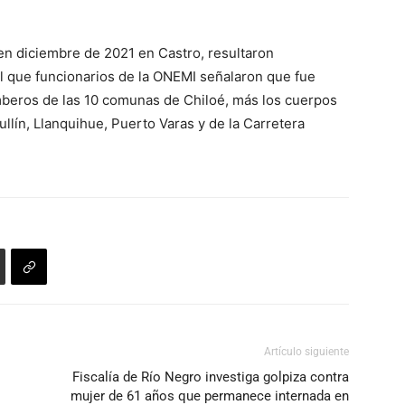
teclas
de
 en diciembre de 2021 en Castro, resultaron
flecha
l que funcionarios de la ONEMI señalaron que fue
arriba/abajo
beros de las 10 comunas de Chiloé, más los cuerpos
para
lín, Llanquihue, Puerto Varas y de la Carretera
aumentar
o
disminuir
el
volumen.
Artículo siguiente
Fiscalía de Río Negro investiga golpiza contra
mujer de 61 años que permanece internada en