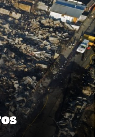
e
ros