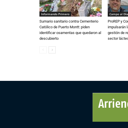
Informando Primero
Campo al Día
Sumario sanitario contra Cementerio
ProREP y Co
Católico de Puerto Montt: piden
impulsarán l
identificar osamentas que quedaron al
gestión de r
descubierto
sector lácte