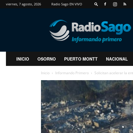
viernes, 7 agosto, 2026
Radio Sago EN VIVO
RadioSago
INICIO
OSORNO
PUERTO MONTT
NACIONAL
Inicio
Informando Primero
Solicitan acelerar la 