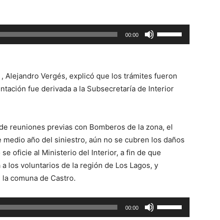
Utiliza
00:00
las
teclas
de
 , Alejandro Vergés, explicó que los trámites fueron
flecha
ntación fue derivada a la Subsecretaría de Interior
arriba/abajo
para
aumentar
 de reuniones previas con Bomberos de la zona, el
o
 medio año del siniestro, aún no se cubren los daños
disminuir
se oficie al Ministerio del Interior, a fin de que
el
 a los voluntarios de la región de Los Lagos, y
volumen.
 la comuna de Castro.
Utiliza
00:00
las