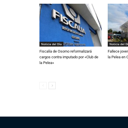
Noticia del Día
Noticia del D
Fiscalía de Osorno reformalizará
Fallece jove
cargos contra imputado por «Club de
la Pelea en 
la Pelea»