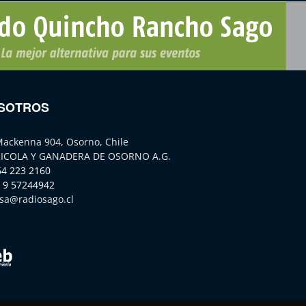
SOTROS
Mackenna 904, Osorno, Chile
ICOLA Y GANADERA DE OSORNO A.G.
64 223 2160
 9 57244942
sa@radiosago.cl