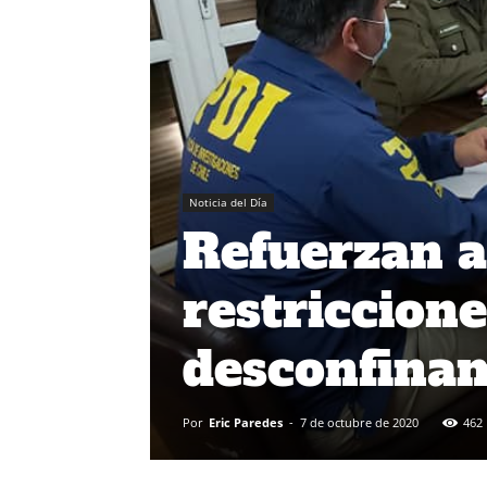
Noticia del Día
Refuerzan a
restriccion
desconfina
Por
Eric Paredes
-
7 de octubre de 2020
462