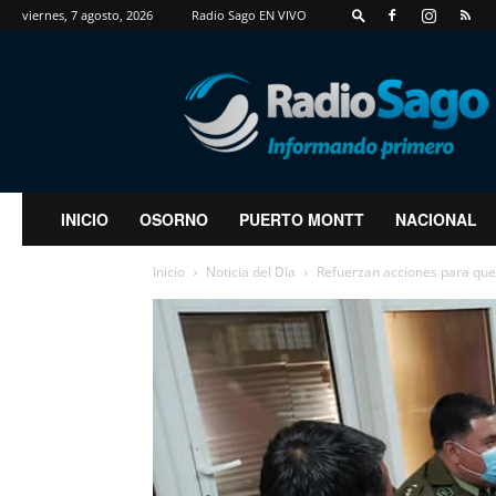
viernes, 7 agosto, 2026
Radio Sago EN VIVO
RadioSago
INICIO
OSORNO
PUERTO MONTT
NACIONAL
Inicio
Noticia del Día
Refuerzan acciones para que