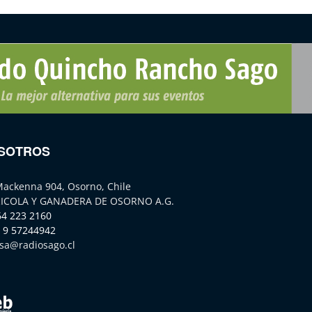
SOTROS
Mackenna 904, Osorno, Chile
ICOLA Y GANADERA DE OSORNO A.G.
64 223 2160
 9 57244942
sa@radiosago.cl