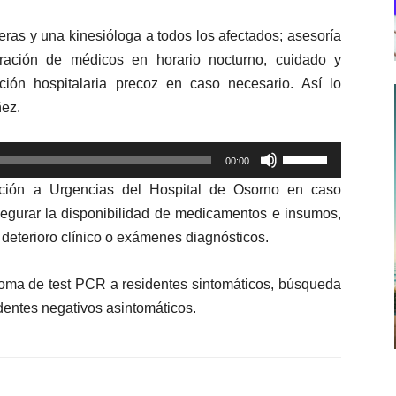
eras y una kinesióloga a todos los afectados; asesoría
poración de médicos en horario nocturno, cuidado y
ción hospitalaria precoz en caso necesario. Así lo
ñez.
Utiliza
00:00
las
vación a Urgencias del Hospital de Osorno en caso
teclas
segurar la disponibilidad de medicamentos e insumos,
de
 deterioro clínico o exámenes diagnósticos.
flecha
arriba/abajo
 toma de test PCR a residentes sintomáticos, búsqueda
para
identes negativos asintomáticos.
aumentar
o
disminuir
el