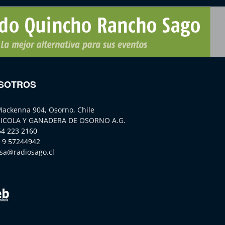
SOTROS
Mackenna 904, Osorno, Chile
ICOLA Y GANADERA DE OSORNO A.G.
64 223 2160
 9 57244942
sa@radiosago.cl