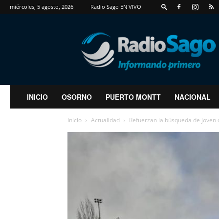
miércoles, 5 agosto, 2026
Radio Sago EN VIVO
RadioSago
INICIO
OSORNO
PUERTO MONTT
NACIONAL
Inicio
Actualidad
Refuerzan la búsqueda de joven q