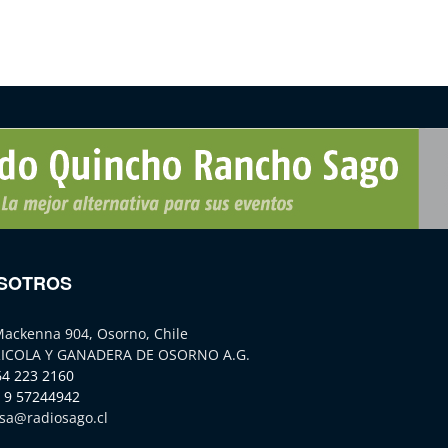
SOTROS
Mackenna 904, Osorno, Chile
ICOLA Y GANADERA DE OSORNO A.G.
64 223 2160
 9 57244942
sa@radiosago.cl