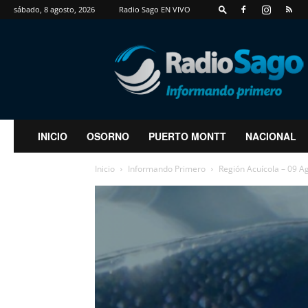
sábado, 8 agosto, 2026
Radio Sago EN VIVO
RadioSago
INICIO
OSORNO
PUERTO MONTT
NACIONAL
Inicio
Informando Primero
Región Acuícola – 09 A