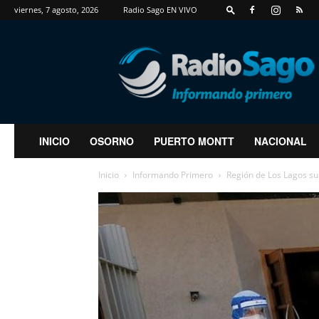
viernes, 7 agosto, 2026
Radio Sago EN VIVO
RadioSago
INICIO
OSORNO
PUERTO MONTT
NACIONAL
Inicio
Informando Primero
Región de Los Lagos sum