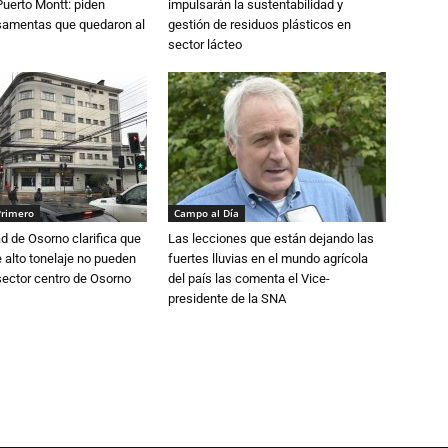
Puerto Montt: piden
impulsarán la sustentabilidad y
osamentas que quedaron al
gestión de residuos plásticos en
sector lácteo
Primero
Campo al Día
d de Osorno clarifica que
Las lecciones que están dejando las
alto tonelaje no pueden
fuertes lluvias en el mundo agrícola
 sector centro de Osorno
del país las comenta el Vice-
presidente de la SNA