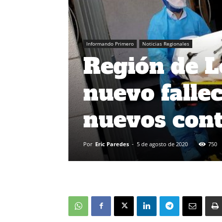
Informando Primero
Noticias Regionales
Región de 
nuevo falle
nuevos cont
Por
Eric Paredes
-
5 de agosto de 2020
750