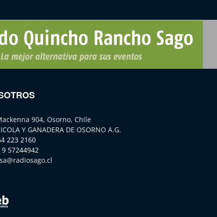
SOTROS
Mackenna 904, Osorno, Chile
ICOLA Y GANADERA DE OSORNO A.G.
64 223 2160
 9 57244942
sa@radiosago.cl