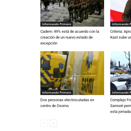
Informando Primero
Informando 
Cadem: 49% está de acuerdo con la
Criteria: Ap
creación de un nuevo estado de
Kast sube un
excepción
Informando Primero
Informando 
Dos personas electrocutadas en
Complejo Fro
centro de Osorno
Samoré perm
esta jornada