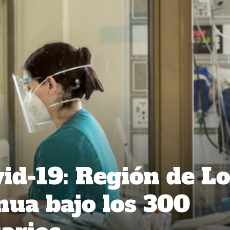
id-19: Región de Lo
nua bajo los 300