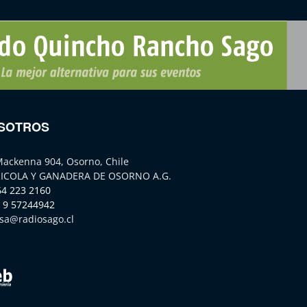
SOTROS
Mackenna 904, Osorno, Chile
ICOLA Y GANADERA DE OSORNO A.G.
64 223 2160
 9 57244942
sa@radiosago.cl