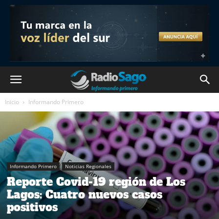
Inicio
Informando Primero
Informando Primero
Noticias Regionales
Reporte Covid-19 región de Los
Lagos: Cuatro nuevos casos
positivos