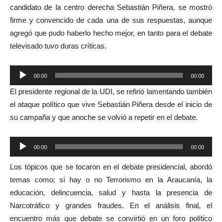
candidato de la centro derecha Sebastián Piñera, se mostró
firme y convencido de cada una de sus respuestas, aunque
agregó que pudo haberlo hecho mejor, en tanto para el debate
televisado tuvo duras críticas.
Reproductor
00:00
00:00
de
El presidente regional de la UDI, se refirió lamentando también
audio
el ataque político que vive Sebastián Piñera desde el inicio de
su campaña y que anoche se volvió a repetir en el debate.
Reproductor
00:00
00:00
de
Los tópicos que se tocaron en el debate presidencial, abordó
audio
temas como; si hay o no Terrorismo en la Araucanía, la
educación, delincuencia, salud y hasta la presencia de
Narcotráfico y grandes fraudes. En el análisis final, el
encuentro más que debate se convirtió en un foro político