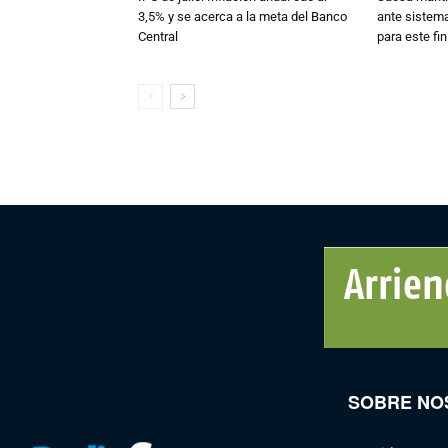
3,5% y se acerca a la meta del Banco
ante sistema
Central
para este fi
SOBRE NO