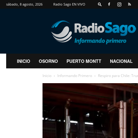
sábado, 8 agosto, 2026
Radio Sago EN VIVO
RadioSago
INICIO
OSORNO
PUERTO MONTT
NACIONAL
Inicio
Informando Primero
Respiro para Chile: Tru