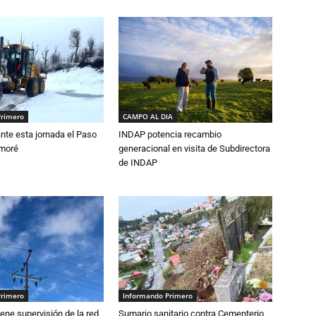
Primero
CAMPO AL DIA
nte esta jornada el Paso
INDAP potencia recambio
amoré
generacional en visita de Subdirectora
de INDAP
Primero
Informando Primero
ne supervisión de la red
Sumario sanitario contra Cementerio