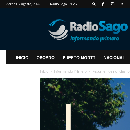
viernes, 7 agosto, 2026
Radio Sago EN VIVO
RadioSago
INICIO
OSORNO
PUERTO MONTT
NACIONAL
Inicio
Informando Primero
Resumen de noticias j