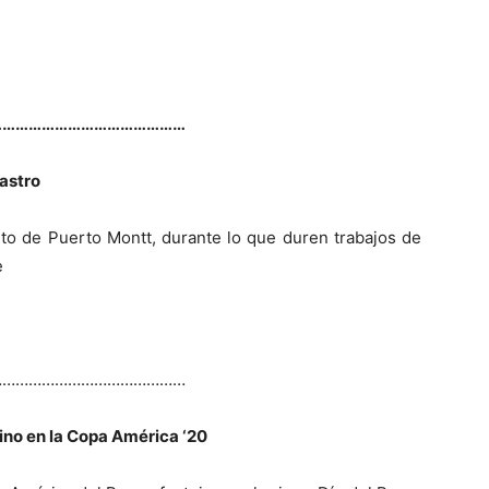
………………………………………
Castro
ito de Puerto Montt, durante lo que duren trabajos de
e
………………………………………
ino en la Copa América ‘20