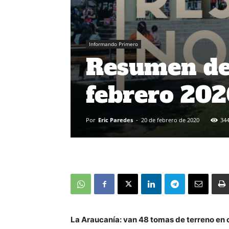
Informando Primero
Resumen de 
febrero 20
Por
Eric Paredes
-
20 de febrero de 2020
34
La Araucanía: van 48 tomas de terreno en