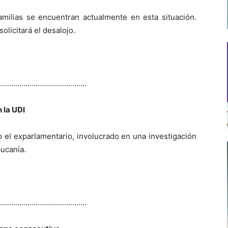
amilias se encuentran actualmente en esta situación.
olicitará el desalojo.
………………………………………
 la UDI
o el exparlamentario, involucrado en una investigación
aucanía.
………………………………………