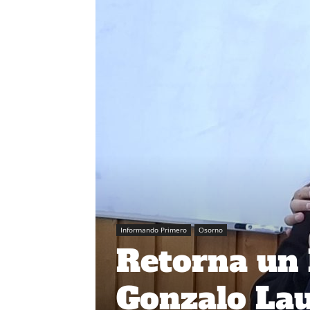
Informando Primero
Osorno
Retorna un 
Gonzalo Lau