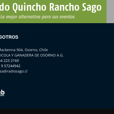
SOTROS
Mackenna 904, Osorno, Chile
ICOLA Y GANADERA DE OSORNO A.G.
64 223 2160
 9 57244942
sa@radiosago.cl