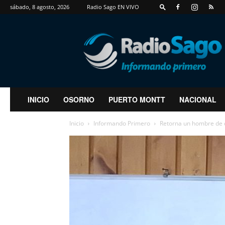
sábado, 8 agosto, 2026
Radio Sago EN VIVO
RadioSago
INICIO
OSORNO
PUERTO MONTT
NACIONAL
Inicio
Informando Primero
Retorna un hombre de c