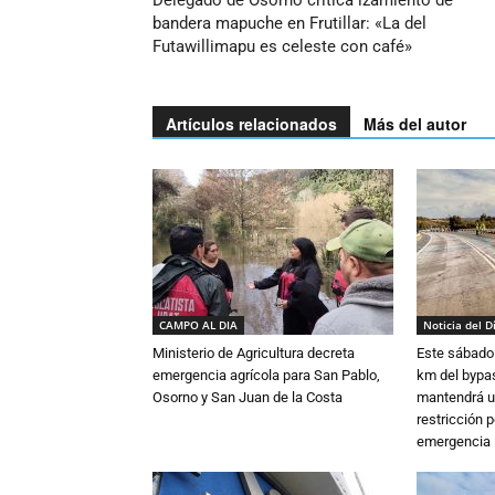
Delegado de Osorno crítica izamiento de
bandera mapuche en Frutillar: «La del
Futawillimapu es celeste con café»
Artículos relacionados
Más del autor
CAMPO AL DIA
Noticia del D
Ministerio de Agricultura decreta
Este sábado 
emergencia agrícola para San Pablo,
km del bypas
Osorno y San Juan de la Costa
mantendrá u
restricción p
emergencia