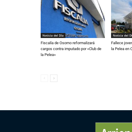
Noticia del Día
Noticia del D
Fiscalía de Osorno reformalizará
Fallece jove
cargos contra imputado por «Club de
la Pelea en 
la Pelea»