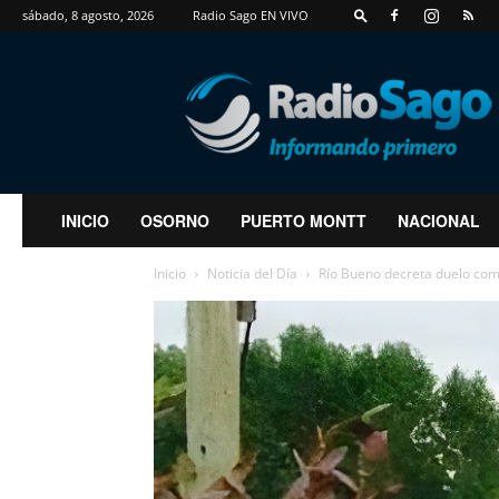
sábado, 8 agosto, 2026
Radio Sago EN VIVO
RadioSago
INICIO
OSORNO
PUERTO MONTT
NACIONAL
Inicio
Noticia del Día
Río Bueno decreta duelo comun