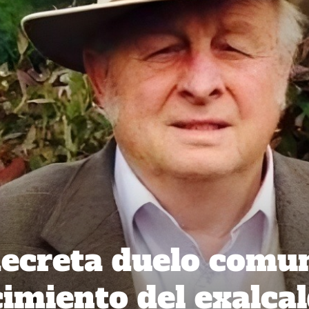
ecreta duelo comu
ecimiento del exalca