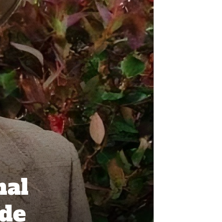
nal
lde