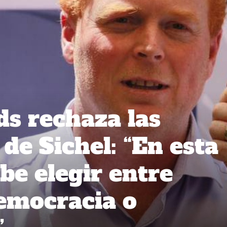
s rechaza las
de Sichel: “En esta
ebe elegir entre
democracia o