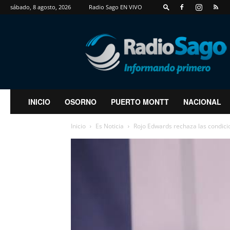
sábado, 8 agosto, 2026
Radio Sago EN VIVO
RadioSago
INICIO
OSORNO
PUERTO MONTT
NACIONAL
Inicio
Es Noticia
Rojo Edwards rechaza las condicion