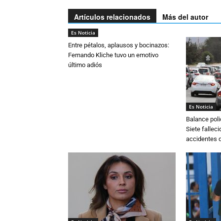
Artículos relacionados
Más del autor
Es Noticia
Entre pétalos, aplausos y bocinazos:
Fernando Kliche tuvo un emotivo
último adiós
Es Noticia
Balance poli
Siete fallec
accidentes d