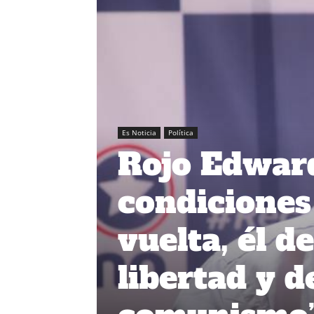
Es Noticia
Política
Rojo Edward
condiciones 
vuelta, él d
libertad y 