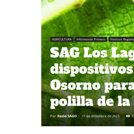
AGRICULTURA
Informando Primero
Noticias Region
SAG Los Lag
dispositivos
Osorno para
polilla de la
Por
Radio SAGO
-
11 de diciembre de 2023
9