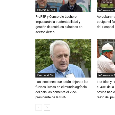
CAMPO AL DIA
Informando 
ProREP y Consorcio Lechero
Aprueban má
impulsarán la sustentabilidad y
equipar el fu
gestión de residuos plásticos en
del Hospital 
sector lácteo
Campo al Día
Informando 
Las lecciones que están dejando las
Los Ríos y 
fuertes lluvias en el mundo agrícola
el 40% de la
del país las comenta el Vice-
bovina nacio
presidente de la SNA
resto del paí