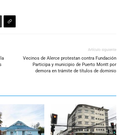
aumentar
o
disminuir
el
volumen.
Artículo siguiente
la
Vecinos de Alerce protestan contra Fundación
s
Participa y municipio de Puerto Montt por
demora en trámite de títulos de dominio