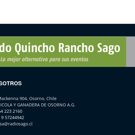
SOTROS
Mackenna 904, Osorno, Chile
ICOLA Y GANADERA DE OSORNO A.G.
64 223 2160
 9 57244942
sa@radiosago.cl