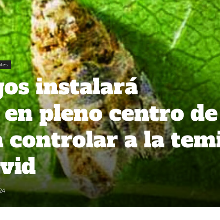
ales
os instalará
 en pleno centro de
 controlar a la tem
 vid
24