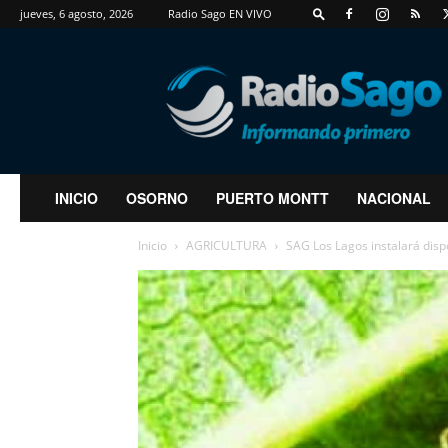
jueves, 6 agosto, 2026
Radio Sago EN VIVO
RadioSago
INICIO
OSORNO
PUERTO MONTT
NACIONAL
Inicio
AGRICULTURA
SAG Los Lagos instalará dispo