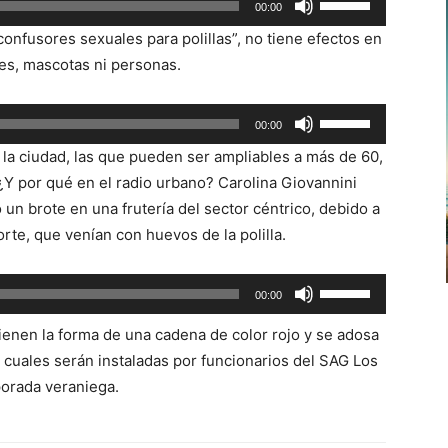
00:00
las
onfusores sexuales para polillas”, no tiene efectos en
teclas
es, mascotas ni personas.
de
flecha
Utiliza
00:00
arriba/abajo
las
para
 la ciudad, las que pueden ser ampliables a más de 60,
teclas
aumentar
 ¿Y por qué en el radio urbano? Carolina Giovannini
de
o
un brote en una frutería del sector céntrico, debido a
flecha
disminuir
orte, que venían con huevos de la polilla.
arriba/abajo
el
para
volumen.
Utiliza
00:00
aumentar
las
o
ienen la forma de una cadena de color rojo y se adosa
teclas
disminuir
s cuales serán instaladas por funcionarios del SAG Los
de
el
porada veraniega.
flecha
volumen.
arriba/abajo
para