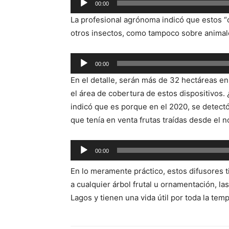
00:00
de
La profesional agrónoma indicó que estos “c
audio
otros insectos, como tampoco sobre animal
Reproductor
00:00
de
En el detalle, serán más de 32 hectáreas en
audio
el área de cobertura de estos dispositivos.
indicó que es porque en el 2020, se detectó 
que tenía en venta frutas traídas desde el n
Reproductor
00:00
de
En lo meramente práctico, estos difusores t
audio
a cualquier árbol frutal u ornamentación, la
Lagos y tienen una vida útil por toda la tem