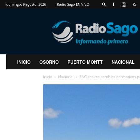
domingo, 9 agosto, 2026
Radio Sago EN VIVO
RadioSago
INICIO
OSORNO
PUERTO MONTT
NACIONAL
Inicio
Nacional
SAG realiza cambios normativos par