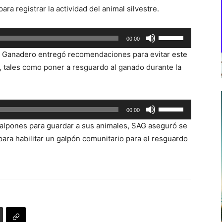
ra registrar la actividad del animal silvestre.
Utiliza
00:00
las
la Ganadero entregó recomendaciones para evitar este
teclas
e, tales como poner a resguardo al ganado durante la
de
flecha
arriba/abajo
Utiliza
00:00
para
las
aumentar
alpones para guardar a sus animales, SAG aseguró se
teclas
o
para habilitar un galpón comunitario para el resguardo
de
disminuir
flecha
el
arriba/abajo
volumen.
para
aumentar
o
disminuir