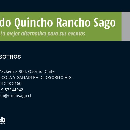
SOTROS
Mackenna 904, Osorno, Chile
ICOLA Y GANADERA DE OSORNO A.G.
64 223 2160
 9 57244942
sa@radiosago.cl