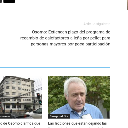
el
volumen.
Artículo siguiente
Osorno: Extienden plazo del programa de
a
recambio de calefactores a leña por pellet para
personas mayores por poca participación
Primero
Campo al Día
d de Osorno clarifica que
Las lecciones que están dejando las