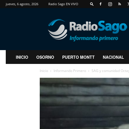
jueves, 6 agosto, 2026
Radio Sago EN VIVO
RadioSago
INICIO
OSORNO
PUERTO MONTT
NACIONAL
Inicio
Informando Primero
SAG y comunidad Octayi