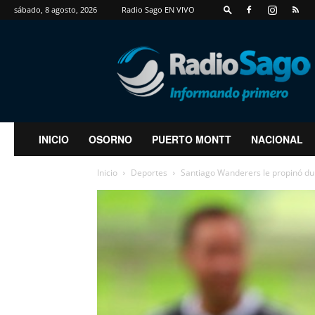
sábado, 8 agosto, 2026
Radio Sago EN VIVO
RadioSago
INICIO
OSORNO
PUERTO MONTT
NACIONAL
Inicio
Deportes
Santiago Wanderers le propinó dur