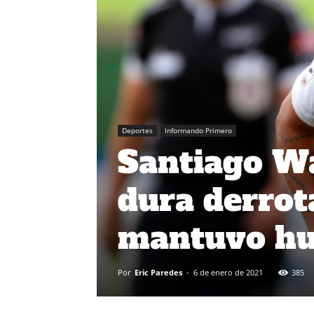
Deportes
Informando Primero
Santiago Wa
dura derrota
mantuvo hu
Por
Eric Paredes
-
6 de enero de 2021
385