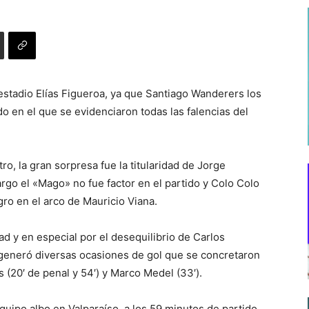
 estadio Elías Figueroa, ya que Santiago Wanderers los
 en el que se evidenciaron todas las falencias del
, la gran sorpresa fue la titularidad de Jorge
argo el «Mago» no fue factor en el partido y Colo Colo
ro en el arco de Mauricio Viana.
d y en especial por el desequilibrio de Carlos
, generó diversas ocasiones de gol que se concretaron
 (20′ de penal y 54′) y Marco Medel (33′).
uipo albo en Valparaíso, a los 59 minutos de partido