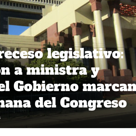
receso legislativo:
ón a ministra y
el Gobierno marca
mana del Congreso
6