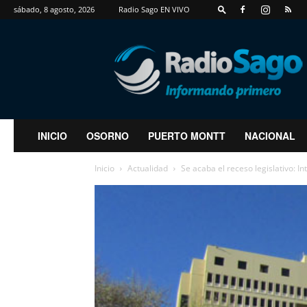
sábado, 8 agosto, 2026
Radio Sago EN VIVO
RadioSago
INICIO
OSORNO
PUERTO MONTT
NACIONAL
Inicio
Actualidad
Se acaba el receso legislativo: In